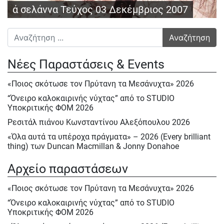
ά σελάννα Τεύχος 03 Δεκέμβριος 2007
Αναζήτηση για:
Νέες Παραστάσεις & Events
«Ποιος σκότωσε τον Πρύτανη τα Μεσάνυχτα» 2026
“Όνειρο καλοκαιρινής νύχτας” από το STUDIO
Υποκριτικής ΦΟΜ 2026
Ρεσιτάλ πιάνου Κωνσταντίνου Αλεξόπουλου 2026
«Όλα αυτά τα υπέροχα πράγματα» – 2026 (Every brilliant
thing) των Duncan Macmillan & Jonny Donahoe
« Η σκιά της μύγας» της Βαλεντίνας Παπαδημητράκη-
Αρχείο παραστάσεων
Σάββατο 23/5, Κυρ.24/5 & Δευτ.25/5/2026
Ε΄ Πολιτιστική ΄Ανοιξη στον ΦΟΜ 2026
«Ποιος σκότωσε τον Πρύτανη τα Μεσάνυχτα» 2026
Ε΄ Πολιτιστική Άνοιξη 2026
“Όνειρο καλοκαιρινής νύχτας” από το STUDIO
Υποκριτικής ΦΟΜ 2026
Ηρακλής Πασχαλίδης, Σάββατο 9 Μαίου 2026