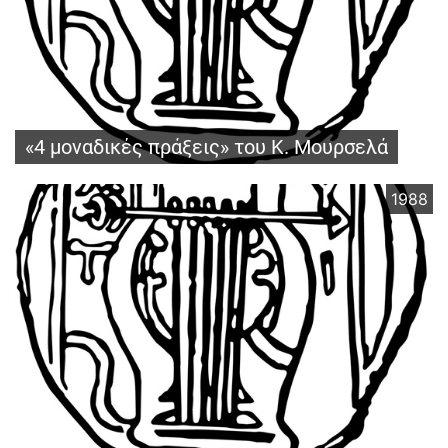
«4 μοναδικές πράξεις» του Κ. Μουρσελά
1988