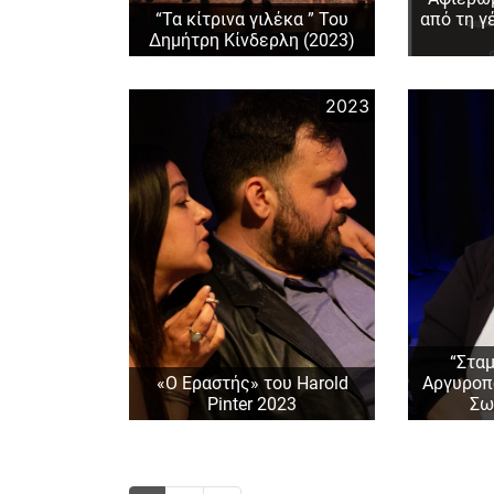
“Τα κίτρινα γιλέκα ” Του
από τη γ
Δημήτρη Κίνδερλη (2023)
2023
“Σταμ
«Ο Εραστής» του Harold
Αργυροπ
Pinter 2023
Σω