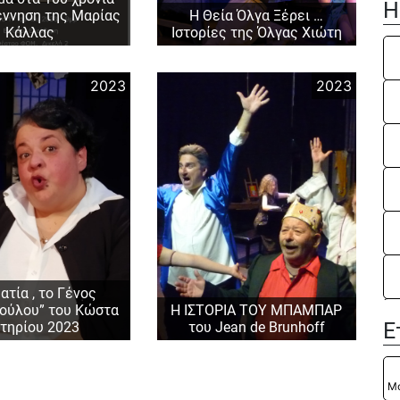
Ε΄
Η
Νί
έννηση της Μαρίας
Η Θεία Όλγα Ξέρει …
«Π
Κάλλας
Ιστορίες της Όλγας Χιώτη
ST
20
ΕΦ
“Λ
2023
2023
Πα
“Λ
Πα
“Π
Εφ
“Π
20
Εφ
20
«Ν
“Δ
“Δ
«Τ
“Η
20
“Η
ατία , το Γένος
Βα
ούλου” του Κώστα
Η ΙΣΤΟΡΙΑ ΤΟΥ ΜΠΑΜΠΑΡ
Ε
τηρίου 2023
του Jean de Brunhoff
Η 
πα
«Ν
Μ