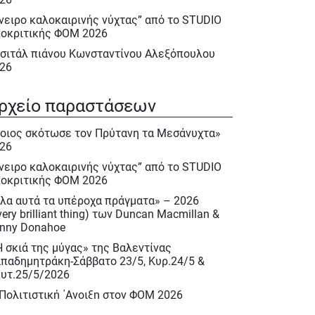
νειρο καλοκαιρινής νύχτας” από το STUDIO
οκριτικής ΦΟΜ 2026
σιτάλ πιάνου Κωνσταντίνου Αλεξόπουλου
26
λα αυτά τα υπέροχα πράγματα» – 2026
very brilliant thing) των Duncan Macmillan &
ρχείο παραστάσεων
nny Donahoe
οιος σκότωσε τον Πρύτανη τα Μεσάνυχτα»
Η σκιά της μύγας» της Βαλεντίνας
26
παδημητράκη-Σάββατο 23/5, Κυρ.24/5 &
υτ.25/5/2026
νειρο καλοκαιρινής νύχτας” από το STUDIO
οκριτικής ΦΟΜ 2026
 Πολιτιστική ΄Ανοιξη στον ΦΟΜ 2026
λα αυτά τα υπέροχα πράγματα» – 2026
 Πολιτιστική Άνοιξη 2026
very brilliant thing) των Duncan Macmillan &
ακλής Πασχαλίδης, Σάββατο 9 Μαίου 2026
nny Donahoe
ιέρωμα στον Νίκο Περέλη 15/12/2025
Η σκιά της μύγας» της Βαλεντίνας
παδημητράκη-Σάββατο 23/5, Κυρ.24/5 &
ινόκιο» του Κάρλο Κολόντι, Νοεμ. – Δεκ.
υτ.25/5/2026
25
 Πολιτιστική ΄Ανοιξη στον ΦΟΜ 2026
σιτάλ : «Αειθαλείς άριες» με την Δραματική
πράνο Ιωάννα Καρβελά και την πιανίστα