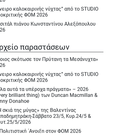
νειρο καλοκαιρινής νύχτας” από το STUDIO
οκριτικής ΦΟΜ 2026
σιτάλ πιάνου Κωνσταντίνου Αλεξόπουλου
26
λα αυτά τα υπέροχα πράγματα» – 2026
very brilliant thing) των Duncan Macmillan &
ρχείο παραστάσεων
nny Donahoe
οιος σκότωσε τον Πρύτανη τα Μεσάνυχτα»
Η σκιά της μύγας» της Βαλεντίνας
26
παδημητράκη-Σάββατο 23/5, Κυρ.24/5 &
υτ.25/5/2026
νειρο καλοκαιρινής νύχτας” από το STUDIO
οκριτικής ΦΟΜ 2026
 Πολιτιστική ΄Ανοιξη στον ΦΟΜ 2026
λα αυτά τα υπέροχα πράγματα» – 2026
 Πολιτιστική Άνοιξη 2026
very brilliant thing) των Duncan Macmillan &
ακλής Πασχαλίδης, Σάββατο 9 Μαίου 2026
nny Donahoe
ιέρωμα στον Νίκο Περέλη 15/12/2025
Η σκιά της μύγας» της Βαλεντίνας
παδημητράκη-Σάββατο 23/5, Κυρ.24/5 &
ινόκιο» του Κάρλο Κολόντι, Νοεμ. – Δεκ.
υτ.25/5/2026
25
 Πολιτιστική ΄Ανοιξη στον ΦΟΜ 2026
σιτάλ : «Αειθαλείς άριες» με την Δραματική
πράνο Ιωάννα Καρβελά και την πιανίστα