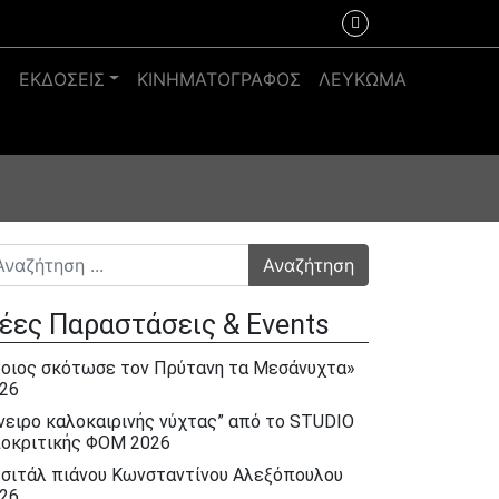
Σ
ΕΚΔΟΣΕΙΣ
ΚΙΝΗΜΑΤΟΓΡΑΦΟΣ
ΛΕΥΚΩΜΑ
αζήτηση για:
έες Παραστάσεις & Events
οιος σκότωσε τον Πρύτανη τα Μεσάνυχτα»
26
νειρο καλοκαιρινής νύχτας” από το STUDIO
οκριτικής ΦΟΜ 2026
σιτάλ πιάνου Κωνσταντίνου Αλεξόπουλου
26