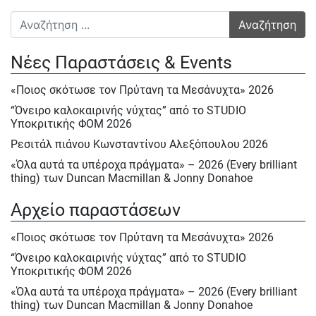
Αναζήτηση για:
Νέες Παραστάσεις & Events
«Ποιος σκότωσε τον Πρύτανη τα Μεσάνυχτα» 2026
“Όνειρο καλοκαιρινής νύχτας” από το STUDIO
Υποκριτικής ΦΟΜ 2026
Ρεσιτάλ πιάνου Κωνσταντίνου Αλεξόπουλου 2026
«Όλα αυτά τα υπέροχα πράγματα» – 2026 (Every brilliant
thing) των Duncan Macmillan & Jonny Donahoe
« Η σκιά της μύγας» της Βαλεντίνας Παπαδημητράκη-
Αρχείο παραστάσεων
Σάββατο 23/5, Κυρ.24/5 & Δευτ.25/5/2026
Ε΄ Πολιτιστική ΄Ανοιξη στον ΦΟΜ 2026
«Ποιος σκότωσε τον Πρύτανη τα Μεσάνυχτα» 2026
Ε΄ Πολιτιστική Άνοιξη 2026
“Όνειρο καλοκαιρινής νύχτας” από το STUDIO
Υποκριτικής ΦΟΜ 2026
Ηρακλής Πασχαλίδης, Σάββατο 9 Μαίου 2026
«Όλα αυτά τα υπέροχα πράγματα» – 2026 (Every brilliant
Αφιέρωμα στον Νίκο Περέλη 15/12/2025
thing) των Duncan Macmillan & Jonny Donahoe
«Πινόκιο» του Κάρλο Κολόντι, Νοεμ. – Δεκ. 2025