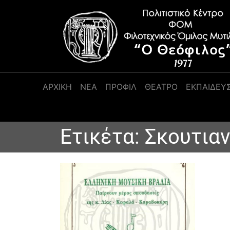
Κύρια πλοήγηση
ΑΡΧΙΚΉ
ΝΕΑ
ΠΡΟΦΊΛ
ΘΕΑΤΡΟ
ΕΚΠΑΙΔΕΥ
Ετικέτα:
Σκουτια