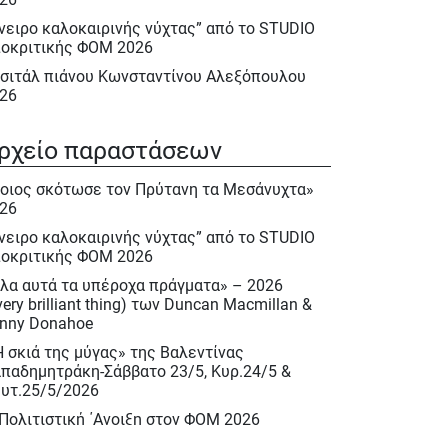
νειρο καλοκαιρινής νύχτας” από το STUDIO
οκριτικής ΦΟΜ 2026
σιτάλ πιάνου Κωνσταντίνου Αλεξόπουλου
26
λα αυτά τα υπέροχα πράγματα» – 2026
very brilliant thing) των Duncan Macmillan &
ρχείο παραστάσεων
nny Donahoe
οιος σκότωσε τον Πρύτανη τα Μεσάνυχτα»
Η σκιά της μύγας» της Βαλεντίνας
26
παδημητράκη-Σάββατο 23/5, Κυρ.24/5 &
υτ.25/5/2026
νειρο καλοκαιρινής νύχτας” από το STUDIO
οκριτικής ΦΟΜ 2026
 Πολιτιστική ΄Ανοιξη στον ΦΟΜ 2026
λα αυτά τα υπέροχα πράγματα» – 2026
 Πολιτιστική Άνοιξη 2026
very brilliant thing) των Duncan Macmillan &
ακλής Πασχαλίδης, Σάββατο 9 Μαίου 2026
nny Donahoe
ιέρωμα στον Νίκο Περέλη 15/12/2025
Η σκιά της μύγας» της Βαλεντίνας
παδημητράκη-Σάββατο 23/5, Κυρ.24/5 &
ινόκιο» του Κάρλο Κολόντι, Νοεμ. – Δεκ.
υτ.25/5/2026
25
 Πολιτιστική ΄Ανοιξη στον ΦΟΜ 2026
σιτάλ : «Αειθαλείς άριες» με την Δραματική
πράνο Ιωάννα Καρβελά και την πιανίστα