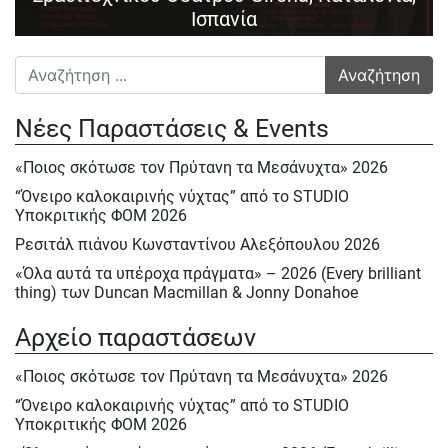
Ισπανία
Αναζήτηση για:
Νέες Παραστάσεις & Events
«Ποιος σκότωσε τον Πρύτανη τα Μεσάνυχτα» 2026
“Όνειρο καλοκαιρινής νύχτας” από το STUDIO
Υποκριτικής ΦΟΜ 2026
Ρεσιτάλ πιάνου Κωνσταντίνου Αλεξόπουλου 2026
«Όλα αυτά τα υπέροχα πράγματα» – 2026 (Every brilliant
thing) των Duncan Macmillan & Jonny Donahoe
« Η σκιά της μύγας» της Βαλεντίνας Παπαδημητράκη-
Αρχείο παραστάσεων
Σάββατο 23/5, Κυρ.24/5 & Δευτ.25/5/2026
Ε΄ Πολιτιστική ΄Ανοιξη στον ΦΟΜ 2026
«Ποιος σκότωσε τον Πρύτανη τα Μεσάνυχτα» 2026
Ε΄ Πολιτιστική Άνοιξη 2026
“Όνειρο καλοκαιρινής νύχτας” από το STUDIO
Υποκριτικής ΦΟΜ 2026
Ηρακλής Πασχαλίδης, Σάββατο 9 Μαίου 2026