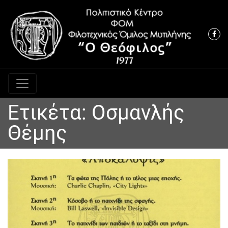
Κύρια πλοήγηση
Ετικέτα:
Οσμανλής
Θέμης