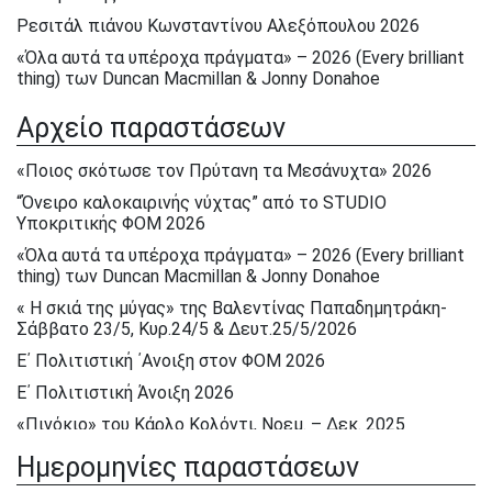
Ρεσιτάλ πιάνου Κωνσταντίνου Αλεξόπουλου 2026
«Όλα αυτά τα υπέροχα πράγματα» – 2026 (Every brilliant
thing) των Duncan Macmillan & Jonny Donahoe
« Η σκιά της μύγας» της Βαλεντίνας Παπαδημητράκη-
Αρχείο παραστάσεων
Σάββατο 23/5, Κυρ.24/5 & Δευτ.25/5/2026
Ε΄ Πολιτιστική ΄Ανοιξη στον ΦΟΜ 2026
«Ποιος σκότωσε τον Πρύτανη τα Μεσάνυχτα» 2026
Ε΄ Πολιτιστική Άνοιξη 2026
“Όνειρο καλοκαιρινής νύχτας” από το STUDIO
Υποκριτικής ΦΟΜ 2026
Ηρακλής Πασχαλίδης, Σάββατο 9 Μαίου 2026
«Όλα αυτά τα υπέροχα πράγματα» – 2026 (Every brilliant
Αφιέρωμα στον Νίκο Περέλη 15/12/2025
thing) των Duncan Macmillan & Jonny Donahoe
«Πινόκιο» του Κάρλο Κολόντι, Νοεμ. – Δεκ. 2025
« Η σκιά της μύγας» της Βαλεντίνας Παπαδημητράκη-
Ρεσιτάλ : «Αειθαλείς άριες» με την Δραματική σοπράνο
Σάββατο 23/5, Κυρ.24/5 & Δευτ.25/5/2026
Ιωάννα Καρβελά και την πιανίστα Νίκη Κεραμέκη, Οκτ.
Ε΄ Πολιτιστική ΄Ανοιξη στον ΦΟΜ 2026
2025
Ε΄ Πολιτιστική Άνοιξη 2026
STUDIO Υποκριτικής Ενηλίκων 2025 – 2026
«Πινόκιο» του Κάρλο Κολόντι, Νοεμ. – Δεκ. 2025
ΕΦΗΒΙΚΟ ΘΕΑΤΡΟ στον ΦΟΜ 2025 – 2026
“Λυσιστράτη ” Αριστοφάνη, (διασκευή) , Παιδικό Τμήμα
“Λυσιστράτη ” Αριστοφάνη, (διασκευή) , Παιδικό Τμήμα
Ημερομηνίες παραστάσεων
του ΦΟΜ – 2025
του ΦΟΜ – 2025