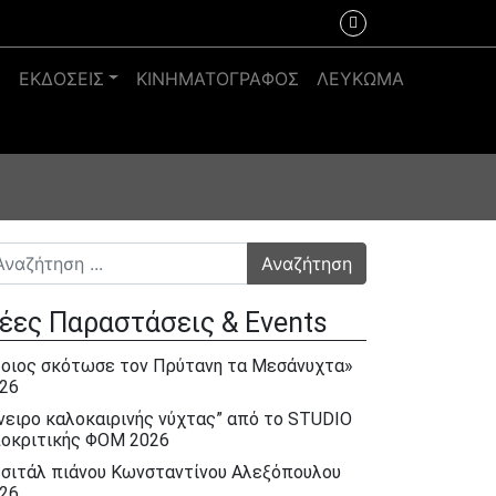
Σ
ΕΚΔΟΣΕΙΣ
ΚΙΝΗΜΑΤΟΓΡΑΦΟΣ
ΛΕΥΚΩΜΑ
αζήτηση για:
έες Παραστάσεις & Events
οιος σκότωσε τον Πρύτανη τα Μεσάνυχτα»
26
νειρο καλοκαιρινής νύχτας” από το STUDIO
οκριτικής ΦΟΜ 2026
σιτάλ πιάνου Κωνσταντίνου Αλεξόπουλου
26