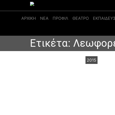
Κύρια πλοήγηση
ΑΡΧΙΚΉ
ΝΕΑ
ΠΡΟΦΊΛ
ΘΕΑΤΡΟ
ΕΚΠΑΙΔΕΥ
Ετικέτα:
Λεωφορε
2015