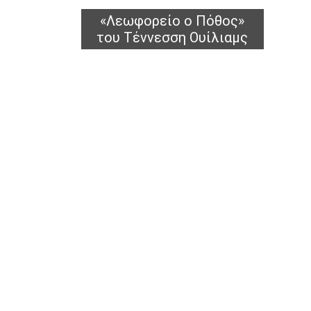
«Λεωφορείο ο Πόθος»
του Τέννεσση Ουίλιαμς