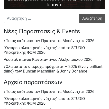
Ισπανία
Αναζήτηση για:
Νέες Παραστάσεις & Events
«Ποιος σκότωσε τον Πρύτανη τα Μεσάνυχτα» 2026
“Όνειρο καλοκαιρινής νύχτας” από το STUDIO
Υποκριτικής ΦΟΜ 2026
Ρεσιτάλ πιάνου Κωνσταντίνου Αλεξόπουλου 2026
«Όλα αυτά τα υπέροχα πράγματα» – 2026 (Every brilliant
thing) των Duncan Macmillan & Jonny Donahoe
« Η σκιά της μύγας» της Βαλεντίνας Παπαδημητράκη-
Αρχείο παραστάσεων
Σάββατο 23/5, Κυρ.24/5 & Δευτ.25/5/2026
Ε΄ Πολιτιστική ΄Ανοιξη στον ΦΟΜ 2026
«Ποιος σκότωσε τον Πρύτανη τα Μεσάνυχτα» 2026
Ε΄ Πολιτιστική Άνοιξη 2026
“Όνειρο καλοκαιρινής νύχτας” από το STUDIO
Υποκριτικής ΦΟΜ 2026
Ηρακλής Πασχαλίδης, Σάββατο 9 Μαίου 2026