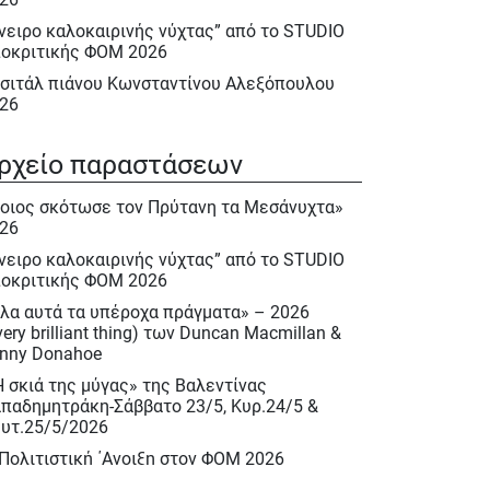
νειρο καλοκαιρινής νύχτας” από το STUDIO
οκριτικής ΦΟΜ 2026
σιτάλ πιάνου Κωνσταντίνου Αλεξόπουλου
26
λα αυτά τα υπέροχα πράγματα» – 2026
very brilliant thing) των Duncan Macmillan &
ρχείο παραστάσεων
nny Donahoe
οιος σκότωσε τον Πρύτανη τα Μεσάνυχτα»
Η σκιά της μύγας» της Βαλεντίνας
26
παδημητράκη-Σάββατο 23/5, Κυρ.24/5 &
υτ.25/5/2026
νειρο καλοκαιρινής νύχτας” από το STUDIO
οκριτικής ΦΟΜ 2026
 Πολιτιστική ΄Ανοιξη στον ΦΟΜ 2026
λα αυτά τα υπέροχα πράγματα» – 2026
 Πολιτιστική Άνοιξη 2026
very brilliant thing) των Duncan Macmillan &
ακλής Πασχαλίδης, Σάββατο 9 Μαίου 2026
nny Donahoe
ιέρωμα στον Νίκο Περέλη 15/12/2025
Η σκιά της μύγας» της Βαλεντίνας
παδημητράκη-Σάββατο 23/5, Κυρ.24/5 &
ινόκιο» του Κάρλο Κολόντι, Νοεμ. – Δεκ.
υτ.25/5/2026
25
 Πολιτιστική ΄Ανοιξη στον ΦΟΜ 2026
σιτάλ : «Αειθαλείς άριες» με την Δραματική
πράνο Ιωάννα Καρβελά και την πιανίστα