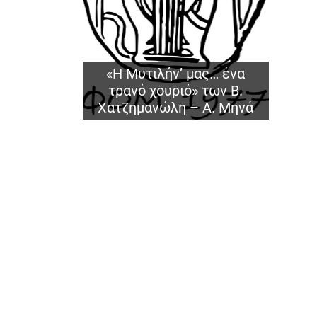
«Η Μυτιλήν’ μας… ένα
τρανό χουριό» των Β.
Χατζημανώλη – Α. Μηνά