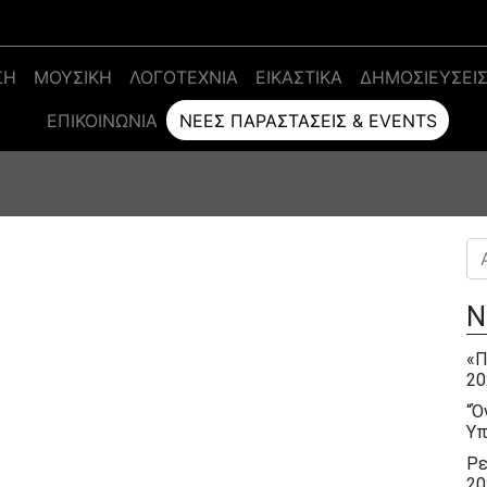
ΣΗ
ΜΟΥΣΙΚΗ
ΛΟΓΟΤΕΧΝΙΑ
ΕΙΚΑΣΤΙΚΑ
ΔΗΜΟΣΙΕΥΣΕΙ
ΕΠΙΚΟΙΝΩΝΊΑ
ΝΈΕΣ ΠΑΡΑΣΤΆΣΕΙΣ & EVENTS
Αν
Ν
«Π
20
“Ό
Υπ
Ρε
20