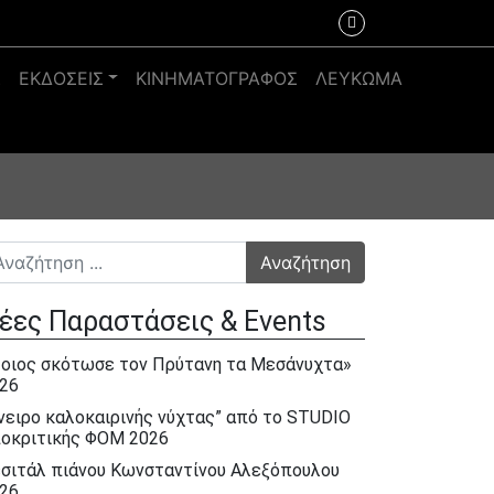
Σ
ΕΚΔΟΣΕΙΣ
ΚΙΝΗΜΑΤΟΓΡΑΦΟΣ
ΛΕΥΚΩΜΑ
αζήτηση για:
έες Παραστάσεις & Events
οιος σκότωσε τον Πρύτανη τα Μεσάνυχτα»
26
νειρο καλοκαιρινής νύχτας” από το STUDIO
οκριτικής ΦΟΜ 2026
σιτάλ πιάνου Κωνσταντίνου Αλεξόπουλου
26