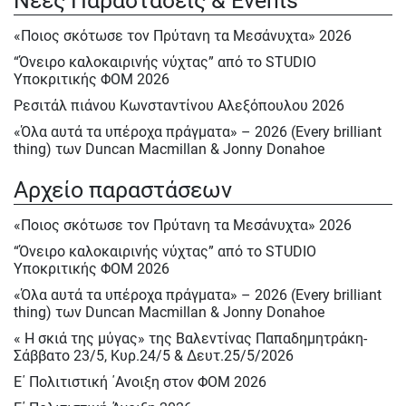
Νέες Παραστάσεις & Events
«Ποιος σκότωσε τον Πρύτανη τα Μεσάνυχτα» 2026
“Όνειρο καλοκαιρινής νύχτας” από το STUDIO
Υποκριτικής ΦΟΜ 2026
Ρεσιτάλ πιάνου Κωνσταντίνου Αλεξόπουλου 2026
«Όλα αυτά τα υπέροχα πράγματα» – 2026 (Every brilliant
thing) των Duncan Macmillan & Jonny Donahoe
« Η σκιά της μύγας» της Βαλεντίνας Παπαδημητράκη-
Αρχείο παραστάσεων
Σάββατο 23/5, Κυρ.24/5 & Δευτ.25/5/2026
Ε΄ Πολιτιστική ΄Ανοιξη στον ΦΟΜ 2026
«Ποιος σκότωσε τον Πρύτανη τα Μεσάνυχτα» 2026
Ε΄ Πολιτιστική Άνοιξη 2026
“Όνειρο καλοκαιρινής νύχτας” από το STUDIO
Υποκριτικής ΦΟΜ 2026
Ηρακλής Πασχαλίδης, Σάββατο 9 Μαίου 2026
«Όλα αυτά τα υπέροχα πράγματα» – 2026 (Every brilliant
Αφιέρωμα στον Νίκο Περέλη 15/12/2025
thing) των Duncan Macmillan & Jonny Donahoe
«Πινόκιο» του Κάρλο Κολόντι, Νοεμ. – Δεκ. 2025
« Η σκιά της μύγας» της Βαλεντίνας Παπαδημητράκη-
Ρεσιτάλ : «Αειθαλείς άριες» με την Δραματική σοπράνο
Σάββατο 23/5, Κυρ.24/5 & Δευτ.25/5/2026
Ιωάννα Καρβελά και την πιανίστα Νίκη Κεραμέκη, Οκτ.
Ε΄ Πολιτιστική ΄Ανοιξη στον ΦΟΜ 2026
2025