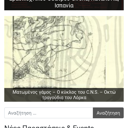
Ισπανία
Ματωμένος γάμος – Ο κύκλος του C.N.S. – Οκτώ
τραγούδια του Λόρκα
Αναζήτηση για: