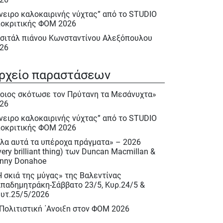
νειρο καλοκαιρινής νύχτας” από το STUDIO
οκριτικής ΦΟΜ 2026
σιτάλ πιάνου Κωνσταντίνου Αλεξόπουλου
26
λα αυτά τα υπέροχα πράγματα» – 2026
very brilliant thing) των Duncan Macmillan &
ρχείο παραστάσεων
nny Donahoe
οιος σκότωσε τον Πρύτανη τα Μεσάνυχτα»
Η σκιά της μύγας» της Βαλεντίνας
26
παδημητράκη-Σάββατο 23/5, Κυρ.24/5 &
υτ.25/5/2026
νειρο καλοκαιρινής νύχτας” από το STUDIO
οκριτικής ΦΟΜ 2026
 Πολιτιστική ΄Ανοιξη στον ΦΟΜ 2026
λα αυτά τα υπέροχα πράγματα» – 2026
 Πολιτιστική Άνοιξη 2026
very brilliant thing) των Duncan Macmillan &
ακλής Πασχαλίδης, Σάββατο 9 Μαίου 2026
nny Donahoe
ιέρωμα στον Νίκο Περέλη 15/12/2025
Η σκιά της μύγας» της Βαλεντίνας
παδημητράκη-Σάββατο 23/5, Κυρ.24/5 &
ινόκιο» του Κάρλο Κολόντι, Νοεμ. – Δεκ.
υτ.25/5/2026
25
 Πολιτιστική ΄Ανοιξη στον ΦΟΜ 2026
σιτάλ : «Αειθαλείς άριες» με την Δραματική
πράνο Ιωάννα Καρβελά και την πιανίστα