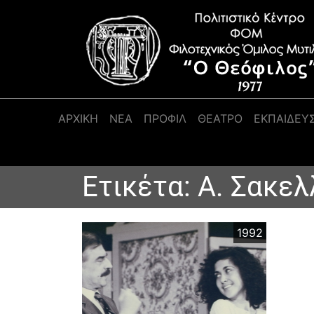
Κύρια πλοήγηση
ΑΡΧΙΚΉ
ΝΕΑ
ΠΡΟΦΊΛ
ΘΕΑΤΡΟ
ΕΚΠΑΙΔΕΥ
Ετικέτα:
Α. Σακελ
1992