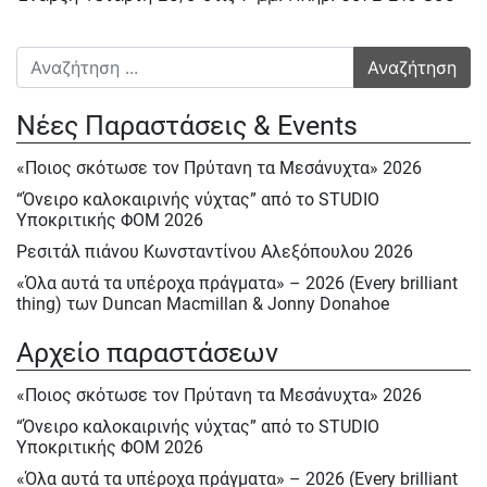
Πλοήγηση άρθρων
Αναζήτηση για:
Νέες Παραστάσεις & Events
«Ποιος σκότωσε τον Πρύτανη τα Μεσάνυχτα» 2026
“Όνειρο καλοκαιρινής νύχτας” από το STUDIO
Υποκριτικής ΦΟΜ 2026
Ρεσιτάλ πιάνου Κωνσταντίνου Αλεξόπουλου 2026
«Όλα αυτά τα υπέροχα πράγματα» – 2026 (Every brilliant
thing) των Duncan Macmillan & Jonny Donahoe
« Η σκιά της μύγας» της Βαλεντίνας Παπαδημητράκη-
Αρχείο παραστάσεων
Σάββατο 23/5, Κυρ.24/5 & Δευτ.25/5/2026
Ε΄ Πολιτιστική ΄Ανοιξη στον ΦΟΜ 2026
«Ποιος σκότωσε τον Πρύτανη τα Μεσάνυχτα» 2026
Ε΄ Πολιτιστική Άνοιξη 2026
“Όνειρο καλοκαιρινής νύχτας” από το STUDIO
Υποκριτικής ΦΟΜ 2026
Ηρακλής Πασχαλίδης, Σάββατο 9 Μαίου 2026
«Όλα αυτά τα υπέροχα πράγματα» – 2026 (Every brilliant
Αφιέρωμα στον Νίκο Περέλη 15/12/2025