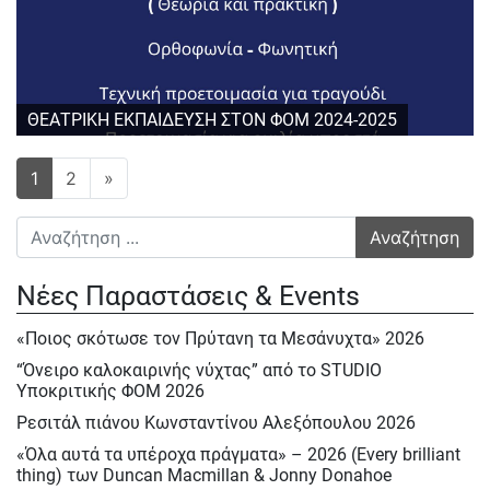
ΘΕΑΤΡΙΚΗ ΕΚΠΑΙΔΕΥΣΗ ΣΤΟΝ ΦΟΜ 2024-2025
Πλοήγηση άρθρων
1
2
»
Αναζήτηση για:
Νέες Παραστάσεις & Events
«Ποιος σκότωσε τον Πρύτανη τα Μεσάνυχτα» 2026
“Όνειρο καλοκαιρινής νύχτας” από το STUDIO
Υποκριτικής ΦΟΜ 2026
Ρεσιτάλ πιάνου Κωνσταντίνου Αλεξόπουλου 2026
«Όλα αυτά τα υπέροχα πράγματα» – 2026 (Every brilliant
thing) των Duncan Macmillan & Jonny Donahoe