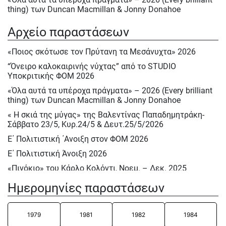
thing) των Duncan Macmillan & Jonny Donahoe
« Η σκιά της μύγας» της Βαλεντίνας Παπαδημητράκη-
Αρχείο παραστάσεων
Σάββατο 23/5, Κυρ.24/5 & Δευτ.25/5/2026
Ε΄ Πολιτιστική ΄Ανοιξη στον ΦΟΜ 2026
«Ποιος σκότωσε τον Πρύτανη τα Μεσάνυχτα» 2026
Ε΄ Πολιτιστική Άνοιξη 2026
“Όνειρο καλοκαιρινής νύχτας” από το STUDIO
Υποκριτικής ΦΟΜ 2026
Ηρακλής Πασχαλίδης, Σάββατο 9 Μαίου 2026
«Όλα αυτά τα υπέροχα πράγματα» – 2026 (Every brilliant
Αφιέρωμα στον Νίκο Περέλη 15/12/2025
thing) των Duncan Macmillan & Jonny Donahoe
«Πινόκιο» του Κάρλο Κολόντι, Νοεμ. – Δεκ. 2025
« Η σκιά της μύγας» της Βαλεντίνας Παπαδημητράκη-
Ρεσιτάλ : «Αειθαλείς άριες» με την Δραματική σοπράνο
Σάββατο 23/5, Κυρ.24/5 & Δευτ.25/5/2026
Ιωάννα Καρβελά και την πιανίστα Νίκη Κεραμέκη, Οκτ.
Ε΄ Πολιτιστική ΄Ανοιξη στον ΦΟΜ 2026
2025
Ε΄ Πολιτιστική Άνοιξη 2026
STUDIO Υποκριτικής Ενηλίκων 2025 – 2026
«Πινόκιο» του Κάρλο Κολόντι, Νοεμ. – Δεκ. 2025
ΕΦΗΒΙΚΟ ΘΕΑΤΡΟ στον ΦΟΜ 2025 – 2026
“Λυσιστράτη ” Αριστοφάνη, (διασκευή) , Παιδικό Τμήμα
“Λυσιστράτη ” Αριστοφάνη, (διασκευή) , Παιδικό Τμήμα
Ημερομηνίες παραστάσεων
του ΦΟΜ – 2025
του ΦΟΜ – 2025
“Ποιος σκότωσε τον σκύλο τα μεσάνυχτα”, Εφηβικό
“Ποιος σκότωσε τον σκύλο τα μεσάνυχτα”, Εφηβικό
1979
1981
1982
1984
τμήμα του ΦΟΜ, του Simon Stevens 2025
τμήμα του ΦΟΜ, του Simon Stevens 2025