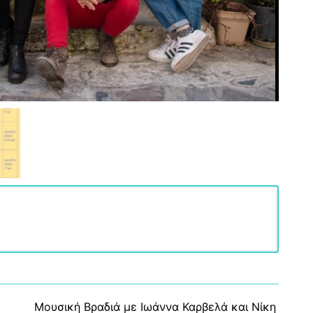
Β΄
“Σ
Κώ
ΤΑ
Κρ
Η 
Τζ
Το
Γκ
Εγ
τη
κα
Ο 
Κά
Κο
Α΄
«Μ
– 
Μουσική Βραδιά με Ιωάννα Καρβελά και Νίκη