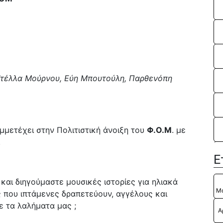
ΕΦ
“Λ
Πα
“Λ
Πα
“Π
Εφ
“Π
20
Εφ
20
«Ν
Στέλλα Μούρνου, Εύη Μπουτούλη, Παρθενόπη
“Δ
“Δ
«Τ
“Η
20
μμετέχει στην Πολιτιστική άνοιξη του
Φ.Ο.Μ
. με
“Η
.
Βα
Ε
Η 
πα
αι διηγούμαστε μουσικές ιστορίες για ηλιακά
«Ν
Μ
ς που ιπτάμενες δραπετεύουν, αγγέλους και
“Ι
ε τα λαλήματα μας ;
20
Α