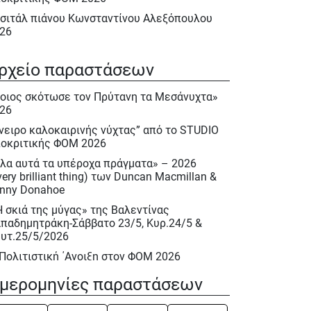
σιτάλ πιάνου Κωνσταντίνου Αλεξόπουλου
26
λα αυτά τα υπέροχα πράγματα» – 2026
very brilliant thing) των Duncan Macmillan &
ρχείο παραστάσεων
nny Donahoe
οιος σκότωσε τον Πρύτανη τα Μεσάνυχτα»
Η σκιά της μύγας» της Βαλεντίνας
26
παδημητράκη-Σάββατο 23/5, Κυρ.24/5 &
υτ.25/5/2026
νειρο καλοκαιρινής νύχτας” από το STUDIO
οκριτικής ΦΟΜ 2026
 Πολιτιστική ΄Ανοιξη στον ΦΟΜ 2026
λα αυτά τα υπέροχα πράγματα» – 2026
 Πολιτιστική Άνοιξη 2026
very brilliant thing) των Duncan Macmillan &
ακλής Πασχαλίδης, Σάββατο 9 Μαίου 2026
nny Donahoe
ιέρωμα στον Νίκο Περέλη 15/12/2025
Η σκιά της μύγας» της Βαλεντίνας
παδημητράκη-Σάββατο 23/5, Κυρ.24/5 &
ινόκιο» του Κάρλο Κολόντι, Νοεμ. – Δεκ.
υτ.25/5/2026
25
 Πολιτιστική ΄Ανοιξη στον ΦΟΜ 2026
σιτάλ : «Αειθαλείς άριες» με την Δραματική
πράνο Ιωάννα Καρβελά και την πιανίστα
 Πολιτιστική Άνοιξη 2026
μερομηνίες παραστάσεων
κη Κεραμέκη, Οκτ. 2025
ινόκιο» του Κάρλο Κολόντι, Νοεμ. – Δεκ.
UDIO Υποκριτικής Ενηλίκων 2025 – 2026
25