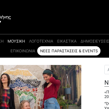
ΣΗ
ΜΟΥΣΙΚΗ
ΛΟΓΟΤΕΧΝΙΑ
ΕΙΚΑΣΤΙΚΑ
ΔΗΜΟΣΙΕΥΣΕΙ
ΕΠΙΚΟΙΝΩΝΊΑ
ΝΈΕΣ ΠΑΡΑΣΤΆΣΕΙΣ & EVENTS
Αν
Ν
«Π
20
“Ό
Υπ