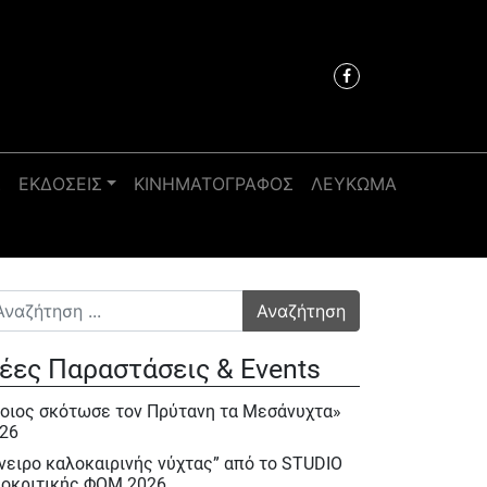
Σ
ΕΚΔΟΣΕΙΣ
ΚΙΝΗΜΑΤΟΓΡΑΦΟΣ
ΛΕΥΚΩΜΑ
αζήτηση για:
έες Παραστάσεις & Events
οιος σκότωσε τον Πρύτανη τα Μεσάνυχτα»
26
νειρο καλοκαιρινής νύχτας” από το STUDIO
οκριτικής ΦΟΜ 2026