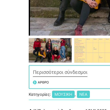
Περισσότεροι σύνδεσμοι
ΑΡΘΡΟ
Κατηγορίες:
ΜΟΥΣΙΚΗ
,
ΝΕΑ
Πλοήγηση άρθρων