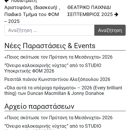
Πλοήγηση άρθρων
“Λυσιστράτη ”
Αριστοφάνη, (διασκευή) ,
ΘΕΑΤΡΙΚΟ ΠΑΙΧΝΙΔΙ
Παιδικό Τμήμα του ΦΟΜ
ΣΕΠΤΕΜΒΡΙΟΣ 2025
– 2025
Αναζήτηση για:
Νέες Παραστάσεις & Events
«Ποιος σκότωσε τον Πρύτανη τα Μεσάνυχτα» 2026
“Όνειρο καλοκαιρινής νύχτας” από το STUDIO
Υποκριτικής ΦΟΜ 2026
Ρεσιτάλ πιάνου Κωνσταντίνου Αλεξόπουλου 2026
«Όλα αυτά τα υπέροχα πράγματα» – 2026 (Every brilliant
thing) των Duncan Macmillan & Jonny Donahoe
« Η σκιά της μύγας» της Βαλεντίνας Παπαδημητράκη-
Αρχείο παραστάσεων
Σάββατο 23/5, Κυρ.24/5 & Δευτ.25/5/2026
Ε΄ Πολιτιστική ΄Ανοιξη στον ΦΟΜ 2026
«Ποιος σκότωσε τον Πρύτανη τα Μεσάνυχτα» 2026
Ε΄ Πολιτιστική Άνοιξη 2026
“Όνειρο καλοκαιρινής νύχτας” από το STUDIO