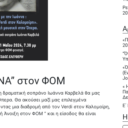
Ρε
20
«Ό
(E
Α
Jo
«Π
« 
20
Πα
Δε
“Ό
Υπ
Ε΄
«Ό
Ε΄
(E
Ηρ
ΝΑ” στον ΦΟΜ
Jo
Αφ
« 
Πα
 η δραματική σοπράνο Ιωάννα Καρβελά θα μας
«Π
Δε
20
Όπερα. Θα ακούσει μαζί μας επιλεγμένα
Ε΄
ντας μια διαδρομή από τον Verdi στον Καλομοίρη,
Ρε
σο
ή Άνοιξη στον ΦΟΜ ” και η είσοδος θα είναι
Ε΄
Η
Νί
«Π
ST
20