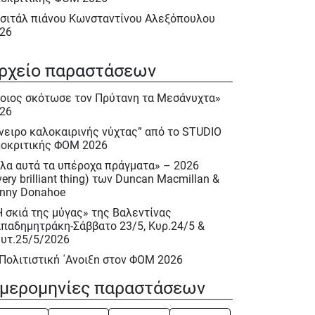
σιτάλ πιάνου Κωνσταντίνου Αλεξόπουλου
26
λα αυτά τα υπέροχα πράγματα» – 2026
very brilliant thing) των Duncan Macmillan &
ρχείο παραστάσεων
nny Donahoe
οιος σκότωσε τον Πρύτανη τα Μεσάνυχτα»
Η σκιά της μύγας» της Βαλεντίνας
26
παδημητράκη-Σάββατο 23/5, Κυρ.24/5 &
υτ.25/5/2026
νειρο καλοκαιρινής νύχτας” από το STUDIO
οκριτικής ΦΟΜ 2026
 Πολιτιστική ΄Ανοιξη στον ΦΟΜ 2026
λα αυτά τα υπέροχα πράγματα» – 2026
 Πολιτιστική Άνοιξη 2026
very brilliant thing) των Duncan Macmillan &
ακλής Πασχαλίδης, Σάββατο 9 Μαίου 2026
nny Donahoe
ιέρωμα στον Νίκο Περέλη 15/12/2025
Η σκιά της μύγας» της Βαλεντίνας
παδημητράκη-Σάββατο 23/5, Κυρ.24/5 &
ινόκιο» του Κάρλο Κολόντι, Νοεμ. – Δεκ.
υτ.25/5/2026
25
 Πολιτιστική ΄Ανοιξη στον ΦΟΜ 2026
σιτάλ : «Αειθαλείς άριες» με την Δραματική
πράνο Ιωάννα Καρβελά και την πιανίστα
 Πολιτιστική Άνοιξη 2026
μερομηνίες παραστάσεων
κη Κεραμέκη, Οκτ. 2025
ινόκιο» του Κάρλο Κολόντι, Νοεμ. – Δεκ.
UDIO Υποκριτικής Ενηλίκων 2025 – 2026
25