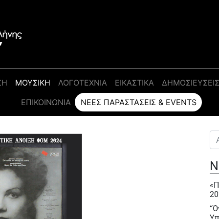
ΣΗ
ΜΟΥΣΙΚΗ
ΛΟΓΟΤΕΧΝΙΑ
ΕΙΚΑΣΤΙΚΑ
ΔΗΜΟΣΙΕΥΣΕΙ
ΕΠΙΚΟΙΝΩΝΊΑ
ΝΈΕΣ ΠΑΡΑΣΤΆΣΕΙΣ & EVENTS
Αν
Ν
«Π
20
“Ό
Υπ