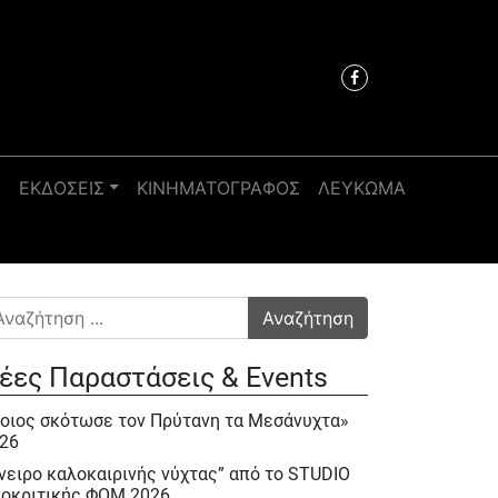
Σ
ΕΚΔΟΣΕΙΣ
ΚΙΝΗΜΑΤΟΓΡΑΦΟΣ
ΛΕΥΚΩΜΑ
αζήτηση για:
έες Παραστάσεις & Events
οιος σκότωσε τον Πρύτανη τα Μεσάνυχτα»
26
νειρο καλοκαιρινής νύχτας” από το STUDIO
οκριτικής ΦΟΜ 2026