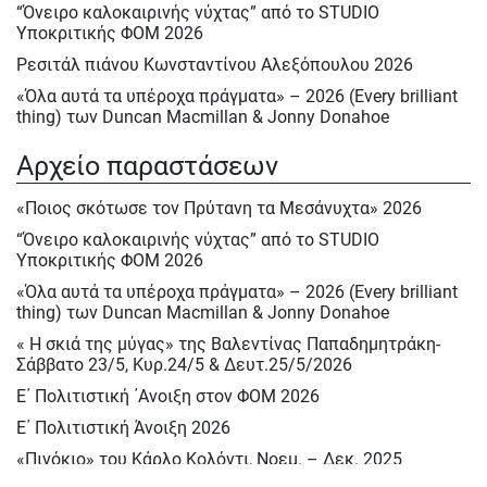
“Όνειρο καλοκαιρινής νύχτας” από το STUDIO
Υποκριτικής ΦΟΜ 2026
Ρεσιτάλ πιάνου Κωνσταντίνου Αλεξόπουλου 2026
«Όλα αυτά τα υπέροχα πράγματα» – 2026 (Every brilliant
thing) των Duncan Macmillan & Jonny Donahoe
« Η σκιά της μύγας» της Βαλεντίνας Παπαδημητράκη-
Αρχείο παραστάσεων
Σάββατο 23/5, Κυρ.24/5 & Δευτ.25/5/2026
Ε΄ Πολιτιστική ΄Ανοιξη στον ΦΟΜ 2026
«Ποιος σκότωσε τον Πρύτανη τα Μεσάνυχτα» 2026
Ε΄ Πολιτιστική Άνοιξη 2026
“Όνειρο καλοκαιρινής νύχτας” από το STUDIO
Υποκριτικής ΦΟΜ 2026
Ηρακλής Πασχαλίδης, Σάββατο 9 Μαίου 2026
«Όλα αυτά τα υπέροχα πράγματα» – 2026 (Every brilliant
Αφιέρωμα στον Νίκο Περέλη 15/12/2025
thing) των Duncan Macmillan & Jonny Donahoe
«Πινόκιο» του Κάρλο Κολόντι, Νοεμ. – Δεκ. 2025
« Η σκιά της μύγας» της Βαλεντίνας Παπαδημητράκη-
Ρεσιτάλ : «Αειθαλείς άριες» με την Δραματική σοπράνο
Σάββατο 23/5, Κυρ.24/5 & Δευτ.25/5/2026
Ιωάννα Καρβελά και την πιανίστα Νίκη Κεραμέκη, Οκτ.
Ε΄ Πολιτιστική ΄Ανοιξη στον ΦΟΜ 2026
2025
Ε΄ Πολιτιστική Άνοιξη 2026
STUDIO Υποκριτικής Ενηλίκων 2025 – 2026
«Πινόκιο» του Κάρλο Κολόντι, Νοεμ. – Δεκ. 2025
ΕΦΗΒΙΚΟ ΘΕΑΤΡΟ στον ΦΟΜ 2025 – 2026