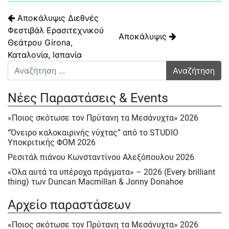
Πλοήγηση άρθρων
Αποκάλυψις Διεθνές
Φεστιβάλ Ερασιτεχνικού
Αποκάλυψις
Θεάτρου Girona,
Καταλονία, Ισπανία
Αναζήτηση για:
Νέες Παραστάσεις & Events
«Ποιος σκότωσε τον Πρύτανη τα Μεσάνυχτα» 2026
“Όνειρο καλοκαιρινής νύχτας” από το STUDIO
Υποκριτικής ΦΟΜ 2026
Ρεσιτάλ πιάνου Κωνσταντίνου Αλεξόπουλου 2026
«Όλα αυτά τα υπέροχα πράγματα» – 2026 (Every brilliant
thing) των Duncan Macmillan & Jonny Donahoe
« Η σκιά της μύγας» της Βαλεντίνας Παπαδημητράκη-
Αρχείο παραστάσεων
Σάββατο 23/5, Κυρ.24/5 & Δευτ.25/5/2026
Ε΄ Πολιτιστική ΄Ανοιξη στον ΦΟΜ 2026
«Ποιος σκότωσε τον Πρύτανη τα Μεσάνυχτα» 2026