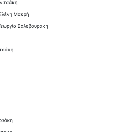
Β΄
νιτσάκη
“Σ
 Ελένη Μακρή
Κώ
ΤΑ
Γεωργία Σαλεβουράκη
Κρ
Η 
Τζ
ιτσάκη
Το
Γκ
Εγ
τη
κα
Ο 
Κά
Κο
Α΄
τσάκη
«Μ
– 