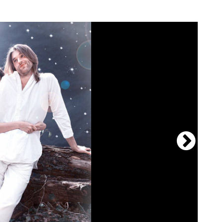
Σκ
«Η
«Τ
«Δ
«Η
Λα
«Α
«Μ
Κε
«Η
«Φ
«Η
Χα
«Π
Μι
«Φ
«Π