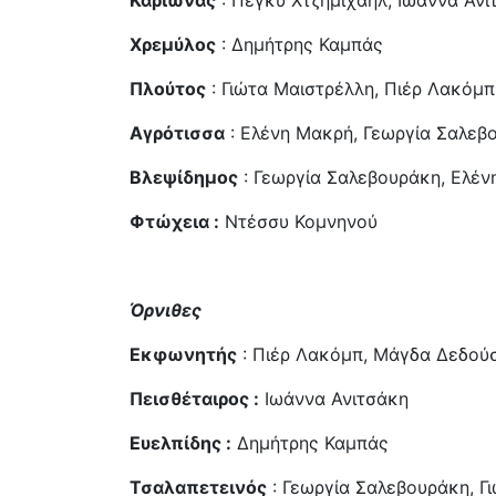
Καρίωνας
: Πέγκυ Χτζημιχαήλ, Ιωάννα Ανι
Χρεμύλος
: Δημήτρης Καμπάς
Πλούτος
: Γιώτα Μαιστρέλλη, Πιέρ Λακόμπ
Αγρότισσα
: Ελένη Μακρή, Γεωργία Σαλεβ
Βλεψίδημος
: Γεωργία Σαλεβουράκη, Ελέν
Φτώχεια :
Ντέσσυ Κομνηνού
Όρνιθες
Εκφωνητής
: Πιέρ Λακόμπ, Μάγδα Δεδού
Πεισθέταιρος :
Ιωάννα Ανιτσάκη
Ευελπίδης :
Δημήτρης Καμπάς
Τσαλαπετεινός
: Γεωργία Σαλεβουράκη, Γ