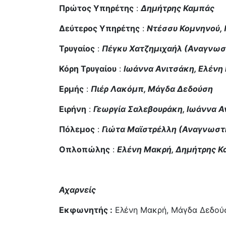
Πρώτος Υπηρέτης
:
Δημήτρης Καμπάς
Δεύτερος Υπηρέτης
:
Ντέσσυ Κομνηνού, 
Τρυγαίος
:
Πέγκυ Χατζημιχαήλ (Αναγνωστ
Κόρη Τρυγαίου
:
Ιωάννα Ανιτσάκη, Ελένη
Ερμής
:
Πιέρ Λακόμπ, Μάγδα Δεδούση
Ειρήνη
:
Γεωργία Σαλεβουράκη, Ιωάννα Α
Πόλεμος
:
Γιώτα Μαϊστρέλλη (Αναγνωστή
Οπλοπώλης
:
Ελένη Μακρή, Δημήτρης Κ
Αχαρνείς
Εκφωνητής :
Ελένη Μακρή, Μάγδα Δεδού