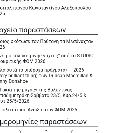
σιτάλ πιάνου Κωνσταντίνου Αλεξόπουλου
26
λα αυτά τα υπέροχα πράγματα» – 2026
very brilliant thing) των Duncan Macmillan &
ρχείο παραστάσεων
nny Donahoe
οιος σκότωσε τον Πρύτανη τα Μεσάνυχτα»
Η σκιά της μύγας» της Βαλεντίνας
26
παδημητράκη-Σάββατο 23/5, Κυρ.24/5 &
υτ.25/5/2026
νειρο καλοκαιρινής νύχτας” από το STUDIO
οκριτικής ΦΟΜ 2026
 Πολιτιστική ΄Ανοιξη στον ΦΟΜ 2026
λα αυτά τα υπέροχα πράγματα» – 2026
 Πολιτιστική Άνοιξη 2026
very brilliant thing) των Duncan Macmillan &
ακλής Πασχαλίδης, Σάββατο 9 Μαίου 2026
nny Donahoe
ιέρωμα στον Νίκο Περέλη 15/12/2025
Η σκιά της μύγας» της Βαλεντίνας
παδημητράκη-Σάββατο 23/5, Κυρ.24/5 &
ινόκιο» του Κάρλο Κολόντι, Νοεμ. – Δεκ.
υτ.25/5/2026
25
 Πολιτιστική ΄Ανοιξη στον ΦΟΜ 2026
σιτάλ : «Αειθαλείς άριες» με την Δραματική
πράνο Ιωάννα Καρβελά και την πιανίστα
 Πολιτιστική Άνοιξη 2026
μερομηνίες παραστάσεων
κη Κεραμέκη, Οκτ. 2025
ινόκιο» του Κάρλο Κολόντι, Νοεμ. – Δεκ.
UDIO Υποκριτικής Ενηλίκων 2025 – 2026
25