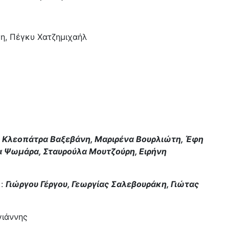
Μή
«Η
«Ά
η, Πέγκυ Χατζημιχαήλ
“Ε
«Η
στ
«Η
Βέ
«Τ
Κο
«Α
 Κλεοπάτρα Βαξεβάνη, Μαριρένα Βουρλιώτη, Έφη
«Α
ία Ψωμάρα, Σταυρούλα Μουτζούρη, Ειρήνη
«Σ
«Δ
:
Γιώργου Γέργου, Γεωργίας Σαλεβουράκη, Γιώτας
«Π
«Ο
Κα
γιάννης
«Τ