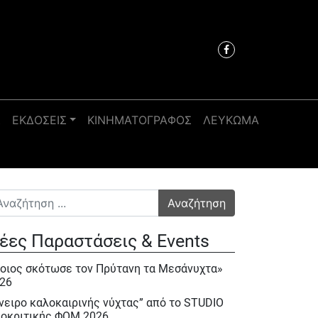
Σ
ΕΚΔΟΣΕΙΣ
ΚΙΝΗΜΑΤΟΓΡΑΦΟΣ
ΛΕΥΚΩΜΑ
αζήτηση για:
έες Παραστάσεις & Events
οιος σκότωσε τον Πρύτανη τα Μεσάνυχτα»
26
νειρο καλοκαιρινής νύχτας” από το STUDIO
οκριτικής ΦΟΜ 2026