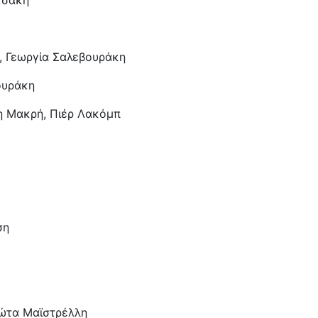
τσάκη
«Ο
«Ό
Σα
, Γεωργία Σαλεβουράκη
«Δ
Στ
ουράκη
«Π
Σπ
η Μακρή, Πιέρ Λακόμπ
«Ι
(π
«Β
Τσ
«Ο
Εξ
ση
«Τ
«Π
Δρ
«Λ
«Ε
ιώτα Μαϊστρέλλη