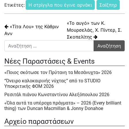
Ετικέτες:
Η στρίγγλα που έγινε αρνάκι
Σαίξπηρ
Πλοήγηση άρθρων
«Το αυγό» των Κ.
«Τίτα Λου» της Κάθριν
Μουρσελάς, Χ. Πίντερ, Σ.
Ανν
Σκοπελίτης
Αναζήτηση για:
Νέες Παραστάσεις & Events
«Ποιος σκότωσε τον Πρύτανη τα Μεσάνυχτα» 2026
“Όνειρο καλοκαιρινής νύχτας” από το STUDIO
Υποκριτικής ΦΟΜ 2026
Ρεσιτάλ πιάνου Κωνσταντίνου Αλεξόπουλου 2026
«Όλα αυτά τα υπέροχα πράγματα» – 2026 (Every brilliant
thing) των Duncan Macmillan & Jonny Donahoe
« Η σκιά της μύγας» της Βαλεντίνας Παπαδημητράκη-
Αρχείο παραστάσεων
Σάββατο 23/5, Κυρ.24/5 & Δευτ.25/5/2026