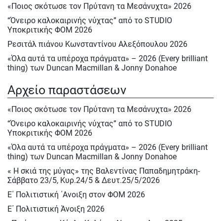
«Ποιος σκότωσε τον Πρύτανη τα Μεσάνυχτα» 2026
“Όνειρο καλοκαιρινής νύχτας” από το STUDIO
Υποκριτικής ΦΟΜ 2026
Ρεσιτάλ πιάνου Κωνσταντίνου Αλεξόπουλου 2026
«Όλα αυτά τα υπέροχα πράγματα» – 2026 (Every brilliant
thing) των Duncan Macmillan & Jonny Donahoe
« Η σκιά της μύγας» της Βαλεντίνας Παπαδημητράκη-
Αρχείο παραστάσεων
Σάββατο 23/5, Κυρ.24/5 & Δευτ.25/5/2026
Ε΄ Πολιτιστική ΄Ανοιξη στον ΦΟΜ 2026
«Ποιος σκότωσε τον Πρύτανη τα Μεσάνυχτα» 2026
Ε΄ Πολιτιστική Άνοιξη 2026
“Όνειρο καλοκαιρινής νύχτας” από το STUDIO
Υποκριτικής ΦΟΜ 2026
Ηρακλής Πασχαλίδης, Σάββατο 9 Μαίου 2026
«Όλα αυτά τα υπέροχα πράγματα» – 2026 (Every brilliant
Αφιέρωμα στον Νίκο Περέλη 15/12/2025
thing) των Duncan Macmillan & Jonny Donahoe
«Πινόκιο» του Κάρλο Κολόντι, Νοεμ. – Δεκ. 2025
« Η σκιά της μύγας» της Βαλεντίνας Παπαδημητράκη-
Ρεσιτάλ : «Αειθαλείς άριες» με την Δραματική σοπράνο
Σάββατο 23/5, Κυρ.24/5 & Δευτ.25/5/2026
Ιωάννα Καρβελά και την πιανίστα Νίκη Κεραμέκη, Οκτ.
Ε΄ Πολιτιστική ΄Ανοιξη στον ΦΟΜ 2026
2025
Ε΄ Πολιτιστική Άνοιξη 2026
STUDIO Υποκριτικής Ενηλίκων 2025 – 2026