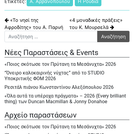
Ετικέτες:
Α. Αρβανοπούλου
Η Ρουδιά
Πλοήγηση άρθρων
«Το νησί της
«4 μοναδικές πράξεις»
Αφροδίτης» του Α. Παρνή
του Κ. Μουρσελά
Αναζήτηση για:
Νέες Παραστάσεις & Events
«Ποιος σκότωσε τον Πρύτανη τα Μεσάνυχτα» 2026
“Όνειρο καλοκαιρινής νύχτας” από το STUDIO
Υποκριτικής ΦΟΜ 2026
Ρεσιτάλ πιάνου Κωνσταντίνου Αλεξόπουλου 2026
«Όλα αυτά τα υπέροχα πράγματα» – 2026 (Every brilliant
thing) των Duncan Macmillan & Jonny Donahoe
« Η σκιά της μύγας» της Βαλεντίνας Παπαδημητράκη-
Αρχείο παραστάσεων
Σάββατο 23/5, Κυρ.24/5 & Δευτ.25/5/2026
Ε΄ Πολιτιστική ΄Ανοιξη στον ΦΟΜ 2026
«Ποιος σκότωσε τον Πρύτανη τα Μεσάνυχτα» 2026
Ε΄ Πολιτιστική Άνοιξη 2026