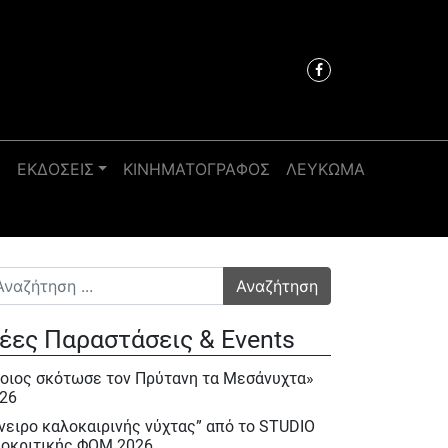
Σ
ΕΚΔΟΣΕΙΣ
ΚΙΝΗΜΑΤΟΓΡΑΦΟΣ
ΛΕΥΚΩΜΑ
αζήτηση για:
έες Παραστάσεις & Events
οιος σκότωσε τον Πρύτανη τα Μεσάνυχτα»
26
νειρο καλοκαιρινής νύχτας” από το STUDIO
οκριτικής ΦΟΜ 2026