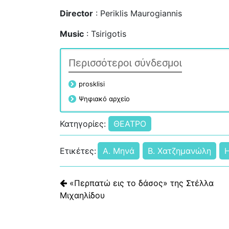
Director
: Periklis Maurogiannis
Music
: Tsirigotis
Περισσότεροι σύνδεσμοι
prosklisi
Ψηφιακό αρχείο
Κατηγορίες:
ΘΕΑΤΡΟ
Ετικέτες:
Α. Μηνά
Β. Χατζημανώλη
Η
Πλοήγηση άρθρων
«Περπατώ εις το δάσος» της Στέλλα
Μιχαηλίδου