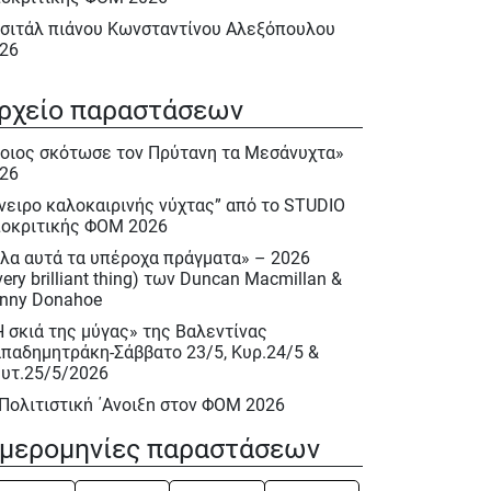
σιτάλ πιάνου Κωνσταντίνου Αλεξόπουλου
26
λα αυτά τα υπέροχα πράγματα» – 2026
very brilliant thing) των Duncan Macmillan &
ρχείο παραστάσεων
nny Donahoe
οιος σκότωσε τον Πρύτανη τα Μεσάνυχτα»
Η σκιά της μύγας» της Βαλεντίνας
26
παδημητράκη-Σάββατο 23/5, Κυρ.24/5 &
υτ.25/5/2026
νειρο καλοκαιρινής νύχτας” από το STUDIO
οκριτικής ΦΟΜ 2026
 Πολιτιστική ΄Ανοιξη στον ΦΟΜ 2026
λα αυτά τα υπέροχα πράγματα» – 2026
 Πολιτιστική Άνοιξη 2026
very brilliant thing) των Duncan Macmillan &
ακλής Πασχαλίδης, Σάββατο 9 Μαίου 2026
nny Donahoe
ιέρωμα στον Νίκο Περέλη 15/12/2025
Η σκιά της μύγας» της Βαλεντίνας
παδημητράκη-Σάββατο 23/5, Κυρ.24/5 &
ινόκιο» του Κάρλο Κολόντι, Νοεμ. – Δεκ.
υτ.25/5/2026
25
 Πολιτιστική ΄Ανοιξη στον ΦΟΜ 2026
σιτάλ : «Αειθαλείς άριες» με την Δραματική
πράνο Ιωάννα Καρβελά και την πιανίστα
 Πολιτιστική Άνοιξη 2026
μερομηνίες παραστάσεων
κη Κεραμέκη, Οκτ. 2025
ινόκιο» του Κάρλο Κολόντι, Νοεμ. – Δεκ.
UDIO Υποκριτικής Ενηλίκων 2025 – 2026
25