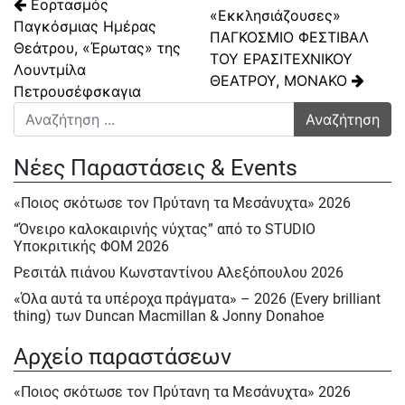
Πλοήγηση άρθρων
Εορτασμός
«Εκκλησιάζουσες»
Παγκόσμιας Ημέρας
ΠΑΓΚΟΣΜΙΟ ΦΕΣΤΙΒΑΛ
Θεάτρου, «Έρωτας» της
ΤΟΥ ΕΡΑΣΙΤΕΧΝΙΚΟΥ
Λουντμίλα
ΘΕΑΤΡΟΥ, ΜΟΝΑΚΟ
Πετρουσέφσκαγια
Αναζήτηση για:
Νέες Παραστάσεις & Events
«Ποιος σκότωσε τον Πρύτανη τα Μεσάνυχτα» 2026
“Όνειρο καλοκαιρινής νύχτας” από το STUDIO
Υποκριτικής ΦΟΜ 2026
Ρεσιτάλ πιάνου Κωνσταντίνου Αλεξόπουλου 2026
«Όλα αυτά τα υπέροχα πράγματα» – 2026 (Every brilliant
thing) των Duncan Macmillan & Jonny Donahoe
« Η σκιά της μύγας» της Βαλεντίνας Παπαδημητράκη-
Αρχείο παραστάσεων
Σάββατο 23/5, Κυρ.24/5 & Δευτ.25/5/2026
Ε΄ Πολιτιστική ΄Ανοιξη στον ΦΟΜ 2026
«Ποιος σκότωσε τον Πρύτανη τα Μεσάνυχτα» 2026