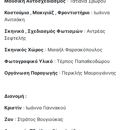
Μουσική Αυτοσχεδιασμός
: Τατιάνα Σβώρου
Κοστούμια , Μακιγιάζ , Φροντιστήριο
: Ιωάννα
Ανιτσάκη
Σκηνικά , Σχεδιασμός Φωτισμών
: Αντρέας
Σεφτελής
Σκηνικός Χώρος
: Μισαήλ Φαρσακόπουλος
Φωτογραφικό Υλικό
: Τέρπος Παπαθεοδώρου
Οργάνωση Παραγωγής
: Περικλής Μαυρογιάννης
Διανομή :
Κριστίν
: Ιωάννα Γιαννακού
Ζαν
: Στράτος Βουγιούκας