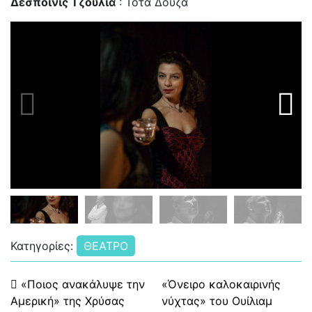
Δεσποινίς Τζούλια
: Τότα Δούζα
Κατηγορίες:
ΘΕΑΤΡΟ
Πλοήγηση άρθρων
«Ποιος ανακάλυψε την
«Όνειρο καλοκαιρινής
Αμερική» της Χρύσας
νύχτας» του Ουίλιαμ