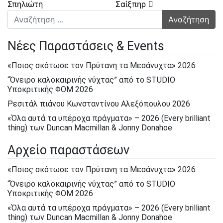
Σπηλιώτη
Σαίξπηρ
Αναζήτηση για:
Νέες Παραστάσεις & Events
«Ποιος σκότωσε τον Πρύτανη τα Μεσάνυχτα» 2026
“Όνειρο καλοκαιρινής νύχτας” από το STUDIO
Υποκριτικής ΦΟΜ 2026
Ρεσιτάλ πιάνου Κωνσταντίνου Αλεξόπουλου 2026
«Όλα αυτά τα υπέροχα πράγματα» – 2026 (Every brilliant
thing) των Duncan Macmillan & Jonny Donahoe
« Η σκιά της μύγας» της Βαλεντίνας Παπαδημητράκη-
Αρχείο παραστάσεων
Σάββατο 23/5, Κυρ.24/5 & Δευτ.25/5/2026
Ε΄ Πολιτιστική ΄Ανοιξη στον ΦΟΜ 2026
«Ποιος σκότωσε τον Πρύτανη τα Μεσάνυχτα» 2026
Ε΄ Πολιτιστική Άνοιξη 2026
“Όνειρο καλοκαιρινής νύχτας” από το STUDIO
Υποκριτικής ΦΟΜ 2026
Ηρακλής Πασχαλίδης, Σάββατο 9 Μαίου 2026
«Όλα αυτά τα υπέροχα πράγματα» – 2026 (Every brilliant
Αφιέρωμα στον Νίκο Περέλη 15/12/2025
thing) των Duncan Macmillan & Jonny Donahoe