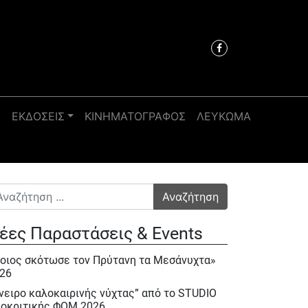
Σ
ΕΚΔΟΣΕΙΣ
ΚΙΝΗΜΑΤΟΓΡΑΦΟΣ
ΛΕΥΚΩΜΑ
αζήτηση για:
έες Παραστάσεις & Events
οιος σκότωσε τον Πρύτανη τα Μεσάνυχτα»
26
νειρο καλοκαιρινής νύχτας” από το STUDIO
οκριτικής ΦΟΜ 2026