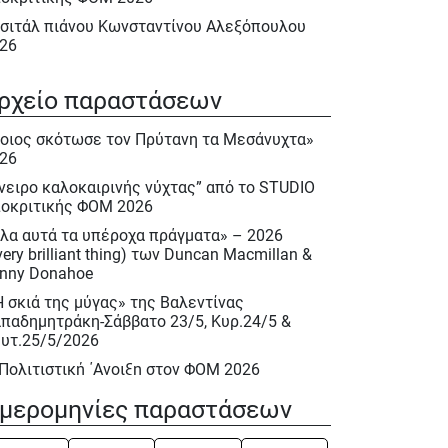
σιτάλ πιάνου Κωνσταντίνου Αλεξόπουλου
26
λα αυτά τα υπέροχα πράγματα» – 2026
very brilliant thing) των Duncan Macmillan &
ρχείο παραστάσεων
nny Donahoe
οιος σκότωσε τον Πρύτανη τα Μεσάνυχτα»
Η σκιά της μύγας» της Βαλεντίνας
26
παδημητράκη-Σάββατο 23/5, Κυρ.24/5 &
υτ.25/5/2026
νειρο καλοκαιρινής νύχτας” από το STUDIO
οκριτικής ΦΟΜ 2026
 Πολιτιστική ΄Ανοιξη στον ΦΟΜ 2026
λα αυτά τα υπέροχα πράγματα» – 2026
 Πολιτιστική Άνοιξη 2026
very brilliant thing) των Duncan Macmillan &
ακλής Πασχαλίδης, Σάββατο 9 Μαίου 2026
nny Donahoe
ιέρωμα στον Νίκο Περέλη 15/12/2025
Η σκιά της μύγας» της Βαλεντίνας
παδημητράκη-Σάββατο 23/5, Κυρ.24/5 &
ινόκιο» του Κάρλο Κολόντι, Νοεμ. – Δεκ.
υτ.25/5/2026
25
 Πολιτιστική ΄Ανοιξη στον ΦΟΜ 2026
σιτάλ : «Αειθαλείς άριες» με την Δραματική
πράνο Ιωάννα Καρβελά και την πιανίστα
 Πολιτιστική Άνοιξη 2026
μερομηνίες παραστάσεων
κη Κεραμέκη, Οκτ. 2025
ινόκιο» του Κάρλο Κολόντι, Νοεμ. – Δεκ.
UDIO Υποκριτικής Ενηλίκων 2025 – 2026
25