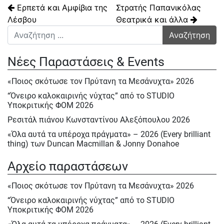
Πλοήγηση άρθρων
Ερπετά και Αμφίβια της
Στρατής Παπανικόλας
Λέσβου
Θεατρικά και άλλα
Αναζήτηση για:
Νέες Παραστάσεις & Events
«Ποιος σκότωσε τον Πρύτανη τα Μεσάνυχτα» 2026
“Όνειρο καλοκαιρινής νύχτας” από το STUDIO
Υποκριτικής ΦΟΜ 2026
Ρεσιτάλ πιάνου Κωνσταντίνου Αλεξόπουλου 2026
«Όλα αυτά τα υπέροχα πράγματα» – 2026 (Every brilliant
thing) των Duncan Macmillan & Jonny Donahoe
« Η σκιά της μύγας» της Βαλεντίνας Παπαδημητράκη-
Αρχείο παραστάσεων
Σάββατο 23/5, Κυρ.24/5 & Δευτ.25/5/2026
Ε΄ Πολιτιστική ΄Ανοιξη στον ΦΟΜ 2026
«Ποιος σκότωσε τον Πρύτανη τα Μεσάνυχτα» 2026
Ε΄ Πολιτιστική Άνοιξη 2026
“Όνειρο καλοκαιρινής νύχτας” από το STUDIO
Υποκριτικής ΦΟΜ 2026
Ηρακλής Πασχαλίδης, Σάββατο 9 Μαίου 2026