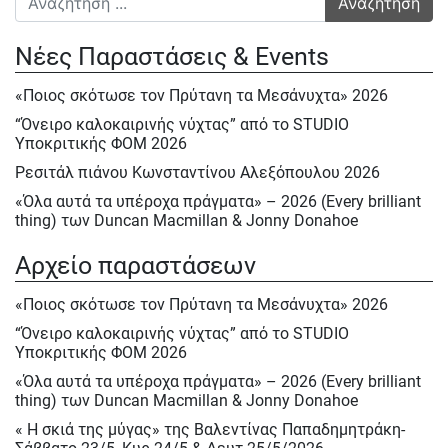
Νέες Παραστάσεις & Events
«Ποιος σκότωσε τον Πρύτανη τα Μεσάνυχτα» 2026
“Όνειρο καλοκαιρινής νύχτας” από το STUDIO
Υποκριτικής ΦΟΜ 2026
Ρεσιτάλ πιάνου Κωνσταντίνου Αλεξόπουλου 2026
«Όλα αυτά τα υπέροχα πράγματα» – 2026 (Every brilliant
thing) των Duncan Macmillan & Jonny Donahoe
« Η σκιά της μύγας» της Βαλεντίνας Παπαδημητράκη-
Αρχείο παραστάσεων
Σάββατο 23/5, Κυρ.24/5 & Δευτ.25/5/2026
Ε΄ Πολιτιστική ΄Ανοιξη στον ΦΟΜ 2026
«Ποιος σκότωσε τον Πρύτανη τα Μεσάνυχτα» 2026
Ε΄ Πολιτιστική Άνοιξη 2026
“Όνειρο καλοκαιρινής νύχτας” από το STUDIO
Υποκριτικής ΦΟΜ 2026
Ηρακλής Πασχαλίδης, Σάββατο 9 Μαίου 2026
«Όλα αυτά τα υπέροχα πράγματα» – 2026 (Every brilliant
Αφιέρωμα στον Νίκο Περέλη 15/12/2025
thing) των Duncan Macmillan & Jonny Donahoe
«Πινόκιο» του Κάρλο Κολόντι, Νοεμ. – Δεκ. 2025
« Η σκιά της μύγας» της Βαλεντίνας Παπαδημητράκη-
Ρεσιτάλ : «Αειθαλείς άριες» με την Δραματική σοπράνο