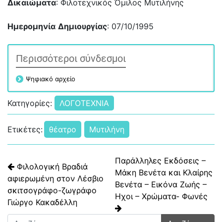
Δικαιώματα
: Φιλοτεχνικός Όμιλος Μυτιλήνης
Ημερομηνία
Δημιουργίας
: 07/10/1995
Περισσότεροι σύνδεσμοι
Ψηφιακό αρχείο
Κατηγορίες:
ΛΟΓΟΤΕΧΝΙΑ
Ετικέτες:
θέατρο
Μυτιλήνη
Πλοήγηση άρθρων
Παράλληλες Εκδόσεις –
Φιλολογική Βραδιά
Μάκη Βενέτα και Κλαίρης
αφιερωμένη στον Λέσβιο
Βενέτα – Εικόνα Ζωής –
σκιτσογράφο-ζωγράφο
Ηχοι – Χρώματα- Φωνές
Γιώργο Κακαδέλλη
Αναζήτηση για: