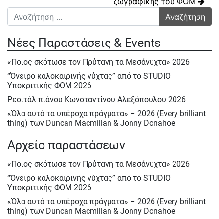
ζωγραφικής του ΦΟΜ
Αναζήτηση για:
Νέες Παραστάσεις & Events
«Ποιος σκότωσε τον Πρύτανη τα Μεσάνυχτα» 2026
“Όνειρο καλοκαιρινής νύχτας” από το STUDIO
Υποκριτικής ΦΟΜ 2026
Ρεσιτάλ πιάνου Κωνσταντίνου Αλεξόπουλου 2026
«Όλα αυτά τα υπέροχα πράγματα» – 2026 (Every brilliant
thing) των Duncan Macmillan & Jonny Donahoe
« Η σκιά της μύγας» της Βαλεντίνας Παπαδημητράκη-
Αρχείο παραστάσεων
Σάββατο 23/5, Κυρ.24/5 & Δευτ.25/5/2026
Ε΄ Πολιτιστική ΄Ανοιξη στον ΦΟΜ 2026
«Ποιος σκότωσε τον Πρύτανη τα Μεσάνυχτα» 2026
Ε΄ Πολιτιστική Άνοιξη 2026
“Όνειρο καλοκαιρινής νύχτας” από το STUDIO
Υποκριτικής ΦΟΜ 2026
Ηρακλής Πασχαλίδης, Σάββατο 9 Μαίου 2026
«Όλα αυτά τα υπέροχα πράγματα» – 2026 (Every brilliant
Αφιέρωμα στον Νίκο Περέλη 15/12/2025
thing) των Duncan Macmillan & Jonny Donahoe
«Πινόκιο» του Κάρλο Κολόντι, Νοεμ. – Δεκ. 2025